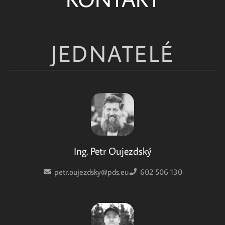
JEDNATELÉ
Ing. Petr Oujezdský
petr.oujezdsky@pds.eu
602 506 130