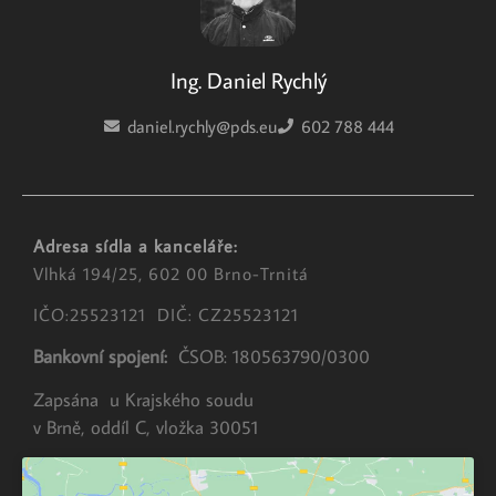
Ing. Daniel Rychlý
daniel.rychly@pds.eu
602 788 444
Adresa sídla a kanceláře:
Vlhká 194/25, 602 00 Brno-Trnitá
IČO:25523121 DIČ: CZ25523121
Bankovní spojení:
ČSOB: 180563790/0300
Zapsána u Krajského soudu
v Brně, oddíl C, vložka 30051