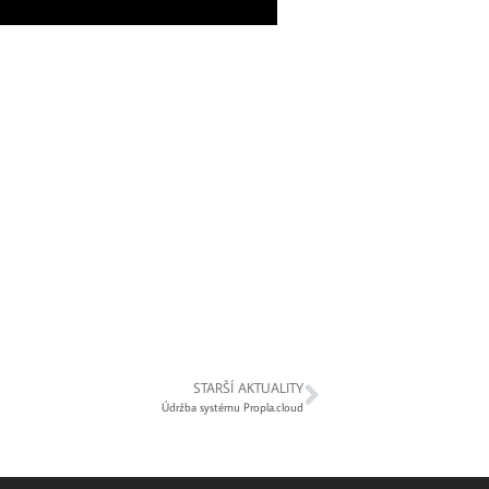
STARŠÍ AKTUALITY
Údržba systému Propla.cloud