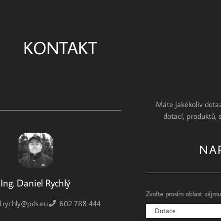
KONTAKT
Máte jakékoliv dotaz
dotací, produktů, 
NA
Ing. Daniel Rychlý
Zvolte prosím oblast zájm
l.rychly@pds.eu
602 788 444