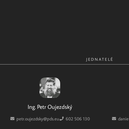
JEDNATELÉ
Ing. Petr Oujezdský
petr.oujezdsky@pds.eu
602 506 130
danie