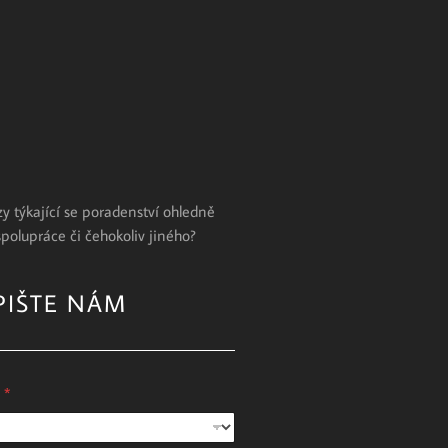
y týkající se poradenství ohledně
spolupráce či čehokoliv jiného?
PIŠTE NÁM
u
*