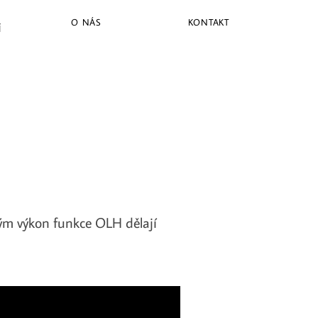
O NÁS
KONTAKT
Í
erým výkon funkce OLH dělají