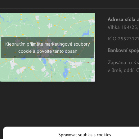
Adresa sídla 
Vlhká 194/25
IČO:2552312
Klepnutím přijměte marketingové soubory
Bankovní spoje
cookie a povolte tento obsah
Zapsána u Kr
v Brně, oddíl 
Spravovat souhlas s cookies