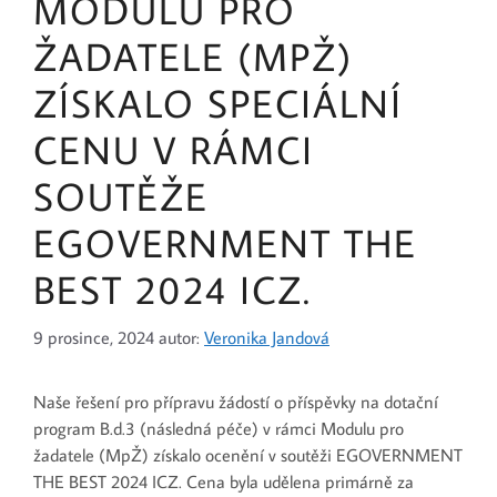
MODULU PRO
ŽADATELE (MPŽ)
ZÍSKALO SPECIÁLNÍ
CENU V RÁMCI
SOUTĚŽE
EGOVERNMENT THE
BEST 2024 ICZ.
9 prosince, 2024
autor:
Veronika Jandová
Naše řešení pro přípravu žádostí o příspěvky na dotační
program B.d.3 (následná péče) v rámci Modulu pro
žadatele (MpŽ) získalo ocenění v soutěži EGOVERNMENT
THE BEST 2024 ICZ. Cena byla udělena primárně za