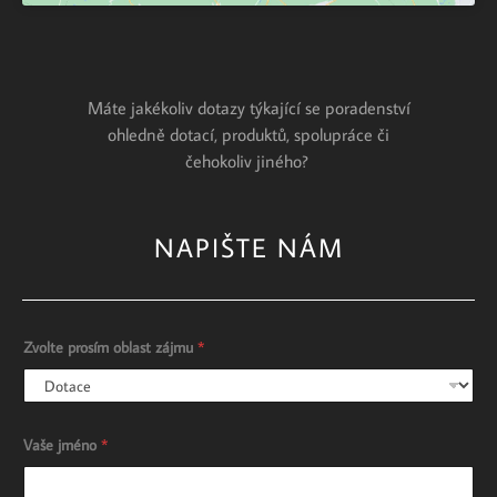
Máte jakékoliv dotazy týkající se poradenství
ohledně dotací, produktů, spolupráce či
čehokoliv jiného?
NAPIŠTE NÁM
Zvolte prosím oblast zájmu
*
Vaše jméno
*