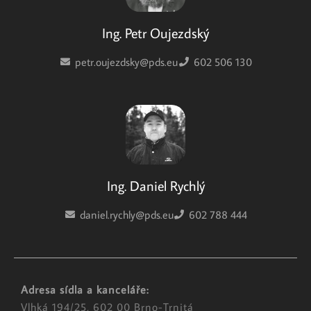
Ing. Petr Oujezdský
petr.oujezdsky@pds.eu
602 506 130
Ing. Daniel Rychlý
daniel.rychly@pds.eu
602 788 444
Adresa sídla a kanceláře:
Vlhká 194/25, 602 00 Brno-Trnitá