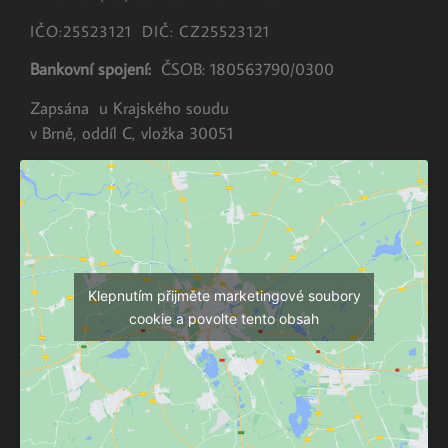
IČO:25523121 DIČ: CZ25523121
Bankovní spojení:
ČSOB: 180563790/0300
Zapsána u Krajského soudu
v Brně, oddíl C, vložka 30051
Klepnutím přijměte marketingové soubory
cookie a povolte tento obsah