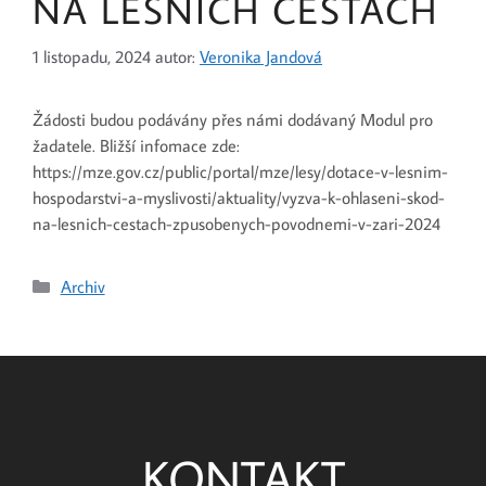
NA LESNÍCH CESTÁCH
1 listopadu, 2024
autor:
Veronika Jandová
Žádosti budou podávány přes námi dodávaný Modul pro
žadatele. Bližší infomace zde:
https://mze.gov.cz/public/portal/mze/lesy/dotace-v-lesnim-
hospodarstvi-a-myslivosti/aktuality/vyzva-k-ohlaseni-skod-
na-lesnich-cestach-zpusobenych-povodnemi-v-zari-2024
Archiv
KONTAKT