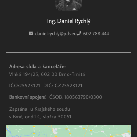
Ing. Daniel Rychlý
daniel.rychly@pds.eu
602 788 444
Adresa sídla a kanceláře:
Vlhká 194/25, 602 00 Brno-Trnitá
IČO:25523121 DIČ: CZ25523121
Bankovní spojení:
ČSOB: 180563790/0300
Zapsána u Krajského soudu
v Brně, oddíl C, vložka 30051