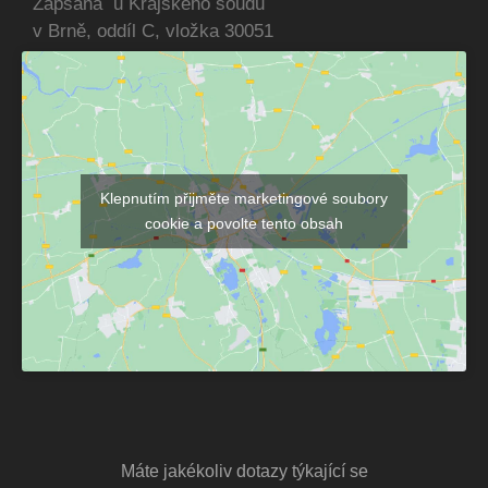
Zapsána u Krajského soudu
v Brně, oddíl C, vložka 30051
Klepnutím přijměte marketingové soubory
cookie a povolte tento obsah
Máte jakékoliv dotazy týkající se