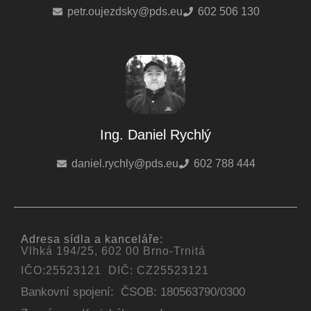
petr.oujezdsky@pds.eu
602 506 130
Ing. Daniel Rychlý
daniel.rychly@pds.eu
602 788 444
Adresa sídla a kanceláře:
Vlhká 194/25, 602 00 Brno-Trnitá
IČO:25523121 DIČ: CZ25523121
Bankovní spojení:
ČSOB: 180563790/0300